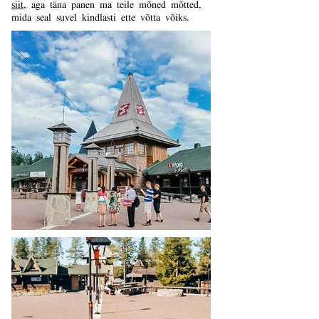
siit
, aga täna panen ma teile mõned mõtted,
mida seal suvel kindlasti ette võtta võiks.