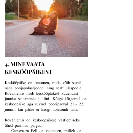
4. MINE VAATA
KESKÖÖPÄIKEST
Keskööpäike on fenomen, mida võib suvel
näha põhjapolaarjoonel ning sealt ülespoole.
Rovaniemis näeb keskööpäikest kuuendast
juunist seitsmenda juulini. Kõige kõrgemal on
keskööpäike aga suvisel pööripäeval 21.- 22.
juunil, kui päike ei kaogi horisondi taha.
Rovaniemis on keskööpäikese vaatlemiseks
ühed parimad paigad:
Ounsvaara Fell on vaatetorn, millelt on