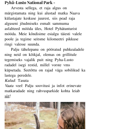
Pyhä-Lusto National Park -
Arvesta sellega, et raja algus on
märgistamata ning kui alustad matka Naava
külastajate keskuse juurest, siis pead raja
alguseni jõudmiseks esmalt sammuma
asfaltteed mööda üles, Hotel Pyhätunturist
mööda. Meie kõndisime esialgu täiesti valele
poole ja tegime seitsme kilomeetri pikkuse
ringi valesse suunda.
Palju tähelepanu on pööratud puhkealadele
ning neid on kõikjal, olemas on grillitule
tegemiseks vajalik puit ning Pyha-Lusto
radadel isegi restid, millel vorste vms
küpsetada. Seetõttu on rajad väga sobilikud ka
lastega peredele.
Kulud
: Tasuta
Vaata veel
: Palju soovitusi ja infot erinevate
matkaradade ning rahvusparkide kohta leiab
siit
!