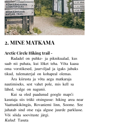
2. MINE MATKAMA
Arctic Circle Hiking trail -
Radadel on puhke- ja piknikualad, kus
saab nii puhata, kui lõket teha. Võta kaasa
oma vorstikesed, juurviljad ja igaks juhuks
tikud, tulematerjal on kohapeal olemas.
Ära kiirusta ja võta aega matkaraja
nautimiseks, sest vahet pole, mis kell sa
lähed, valge on nagunii.
Kui sa oled paadunud google maps’i
kasutaja siis trüki otsingusse: hiking area near
Vaattunkiköngäs, Rovaniemi linn, Soome. See
juhatab sind otse raja alguse juurde parklasse.
Või sõida soovituste järgi.
Kulud
: Tasuta