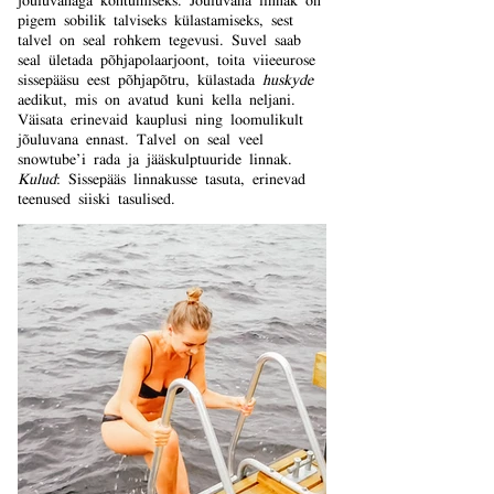
pigem sobilik talviseks külastamiseks, sest
talvel on seal rohkem tegevusi. Suvel saab
seal ületada põhjapolaarjoont, toita viieeurose
sissepääsu eest põhjapõtru, külastada
huskyde
aedikut, mis on avatud kuni kella neljani.
Väisata erinevaid kauplusi ning loomulikult
jõuluvana ennast. Talvel on seal veel
snowtube’i rada ja jääskulptuuride linnak.
Kulud
: Sissepääs linnakusse tasuta, erinevad
teenused siiski tasulised.