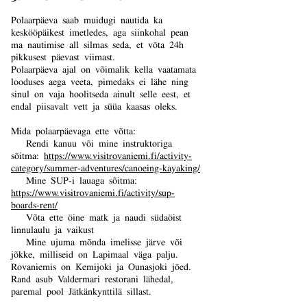
Polaarpäeva saab muidugi nautida ka
keskööpäikest imetledes, aga siinkohal pean
ma nautimise all silmas seda, et võta 24h
pikkusest päevast viimast.
Polaarpäeva ajal on võimalik kella vaatamata
looduses aega veeta, pimedaks ei lähe ning
sinul on vaja hoolitseda ainult selle eest, et
endal piisavalt vett ja süüa kaasas oleks.
Mida polaarpäevaga ette võtta:
Rendi kanuu või mine instruktoriga
sõitma:
https://www.visitrovaniemi.fi/activity-
category/summer-adventures/canoeing-kayaking/
Mine SUP-i lauaga sõitma:
https://www.visitrovaniemi.fi/activity/sup-
boards-rent/
Võta ette öine matk ja naudi südaöist
linnulaulu ja vaikust
Mine ujuma mõnda imelisse järve või
jõkke, milliseid on Lapimaal väga palju.
Rovaniemis on Kemijoki ja Ounasjoki jõed.
Rand asub Valdermari restorani lähedal,
paremal pool Jätkänkynttilä sillast.