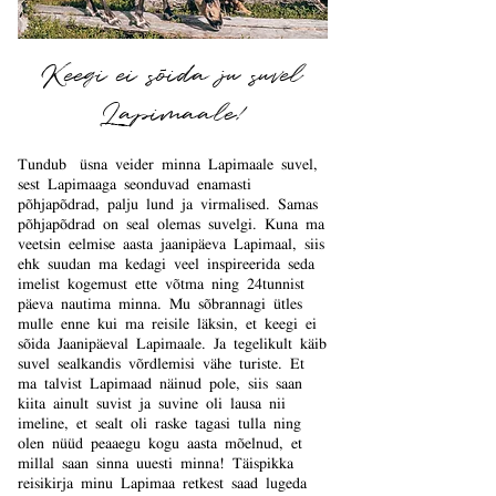
Keegi ei sõida ju suvel
Lapimaale!
Tundub üsna veider minna Lapimaale suvel,
sest Lapimaaga seonduvad enamasti
põhjapõdrad, palju lund ja virmalised. Samas
põhjapõdrad on seal olemas suvelgi. Kuna ma
veetsin eelmise aasta jaanipäeva Lapimaal, siis
ehk suudan ma kedagi veel inspireerida seda
imelist kogemust ette võtma ning 24tunnist
päeva nautima minna. Mu sõbrannagi ütles
mulle enne kui ma reisile läksin, et keegi ei
sõida Jaanipäeval Lapimaale. Ja tegelikult käib
suvel sealkandis võrdlemisi vähe turiste. Et
ma talvist Lapimaad näinud pole, siis saan
kiita ainult suvist ja suvine oli lausa nii
imeline, et sealt oli raske tagasi tulla ning
olen nüüd peaaegu kogu aasta mõelnud, et
millal saan sinna uuesti minna! Täispikka
reisikirja minu Lapimaa retkest saad lugeda