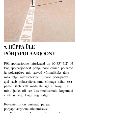
7. HÜPPA ÜLE
PÕHJAPOLAARJOONE
Põhjapolaarjoone laiuskraad on 66°33′47.2″ N.
Põhjapolaarjoonest põhja pool esineb polaaröö
ja polaarpäev, mis saavad võimalikuks tänu
maa telje kaldusolekule. Suvise pööripäeva
ajal saab polaarpäeva oma silmaga näha, sest
päike läheb küll madalale aga ei looju. Ja
minu jaoks oli see üks imelisemaid kogemusi
- väljas oligi kogu aeg valge!​
Rovaniemis on parimad paigad
põhjapolaarjoone ületamiseks:
Jõuluvana park, kus saab seda teha