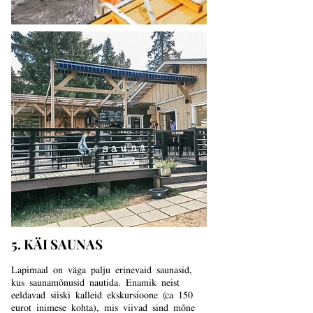
5. KÄI SAUNAS
Lapimaal on väga palju erinevaid saunasid,
kus saunamõnusid nautida. Enamik neist
eeldavad siiski kalleid ekskursioone (ca 150
eurot inimese kohta), mis viivad sind mõne