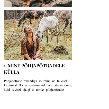
1. MINE PÕHJAPÕTRADELE
KÜLLA
Põhjapõtrade rakendiga sõitmine on talvisel
Lapimaal üks armastatumaid turistiatraktsioone,
kuid suvisel ajalgi ei tohiks põhjapõtrade
külastust mingil juhul vahele jätta.
Enamus inimesi ei tohiks Lapimaalt lahkuda
põhjapõtru nägemata, sest õhtusel ajal kohtab
neid tihti teeäärteski. Hea õnne korral võib