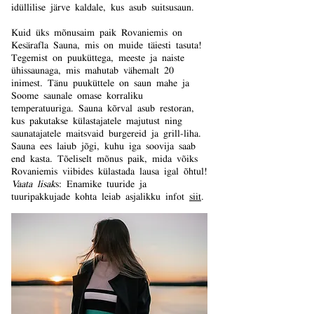
idüllilise järve kaldale, kus asub suitsusaun.
Kuid üks mõnusaim paik Rovaniemis on
Kesärafla Sauna, mis on muide täiesti tasuta!
Tegemist on puuküttega, meeste ja naiste
ühissaunaga, mis mahutab vähemalt 20
inimest. Tänu puuküttele on saun mahe ja
Soome saunale omase korraliku
temperatuuriga. Sauna kõrval asub restoran,
kus pakutakse külastajatele majutust ning
saunatajatele maitsvaid burgereid ja grill-liha.
Sauna ees laiub jõgi, kuhu iga soovija saab
end kasta. Tõeliselt mõnus paik, mida võiks
Rovaniemis viibides külastada lausa igal õhtul!
Vaata lisak
s: Enamike tuuride ja
tuuripakkujade kohta leiab asjalikku infot
siit
.