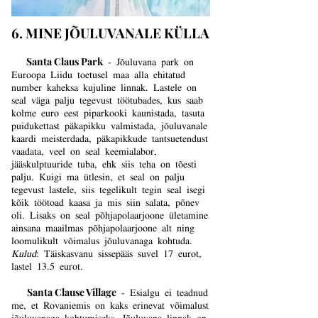
6. MINE JÕULUVANALE KÜLLA
Santa Claus Park
- Jõuluvana park on
Euroopa Liidu toetusel maa alla ehitatud
number kaheksa kujuline linnak. Lastele on
seal väga palju tegevust töötubades, kus saab
kolme euro eest piparkooki kaunistada, tasuta
puidukettast päkapikku valmistada, jõuluvanale
kaardi meisterdada, päkapikkude tantsuetendust
vaadata, veel on seal keemialabor,
jääskulptuuride tuba, ehk siis teha on tõesti
palju. Kuigi ma ütlesin, et seal on palju
tegevust lastele, siis tegelikult tegin seal isegi
kõik töötoad kaasa ja mis siin salata, põnev
oli. Lisaks on seal põhjapolaarjoone ületamine
ainsana maailmas põhjapolaarjoone alt ning
loomulikult võimalus jõuluvanaga kohtuda.
Kulud
: Täiskasvanu sissepääs suvel 17 eurot,
lastel 13.5 eurot.
Santa Clause Village
-
Esialgu ei teadnud
me, et Rovaniemis on kaks erinevat võimalust
jõuluvanaga kohtumiseks. Jõuluvana linnak on