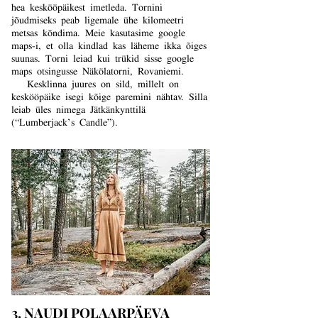
hea keskööpäikest imetleda. Tornini
jõudmiseks peab ligemale ühe kilomeetri
metsas kõndima. Meie kasutasime google
maps-i, et olla kindlad kas läheme ikka õiges
suunas. Torni leiad kui trükid sisse google
maps otsingusse Näkölatorni, Rovaniemi.
Kesklinna juures on sild, millelt on
keskööpäike isegi kõige paremini nähtav. Silla
leiab üles nimega Jätkänkynttilä
(“Lumberjack’s Candle”).
3. NAUDI POLAARPÄEVA