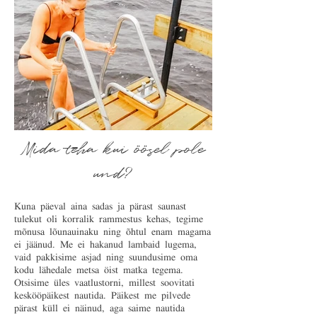
Mida teha kui öösel pole
und?
Kuna päeval aina sadas ja pärast saunast
tulekut oli korralik rammestus kehas, tegime
mõnusa lõunauinaku ning õhtul enam magama
ei jäänud. Me ei hakanud lambaid lugema,
vaid pakkisime asjad ning suundusime oma
kodu lähedale metsa öist matka tegema.
Otsisime üles vaatlustorni, millest soovitati
keskööpäikest nautida. Päikest me pilvede
pärast küll ei näinud, aga saime nautida