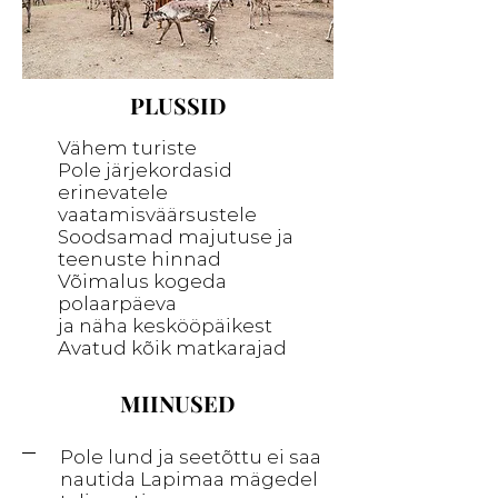
PLUSSID
Vähem turiste
Pole järjekordasid
erinevatele
vaatamisväärsustele
Soodsamad majutuse ja
teenuste hinnad
Võimalus kogeda
polaarpäeva
ja näha keskööpäikest
Avatud kõik matkarajad
MIINUSED
Pole lund ja seetõttu ei saa
nautida Lapimaa mägedel