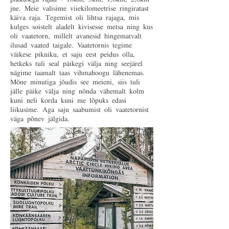
jne. Meie valisime viiekilomeetrise ringiratast
käiva raja. Tegemist oli lihtsa rajaga, mis
kulges soistelt aladelt kivisesse metsa ning kus
oli vaatetorn, millelt avanesid hingematvalt
ilusad vaated taigale. Vaatetornis tegime
väikese pikniku, et saju eest peidus olla,
hetkeks tuli seal päikegi välja ning seejärel
nägime taamalt taas vihmahoogu lähenemas.
Mõne minutiga jõudis see meieni, siis tuli
jälle päike välja ning nõnda vähemalt kolm
kuni neli korda kuni me lõpuks edasi
liikusime. Aga saju saabumist oli vaatetornist
väga põnev jälgida.