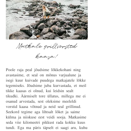
Matkale grillvorstid
kaasa!
Poole raja peal jõudsime lõkkekohani ning
avastasime, et seal on mõnus varjualune ja
isegi kuur kuivade puudega matkajatele lõkke
tegemiseks. Jõudsime juba kurvastada, et meil
tikke kaasas ei olnud, kui leidsin sealt
tikudki. Äärmiselt tore üllatus, millega me ei
osanud arvestada, sest oleksime meeleldi
vorstid kaasa võtnud ja neid seal grillinud.
Seekord tegime aga lihtsalt lõket ja saime
külma ja niiskuse eest veidi sooja. Matkasime
seda viie kilomeetri pikkust rada kokku kuus
tundi. Ega ma päris täpselt ei saagi aru, kuhu