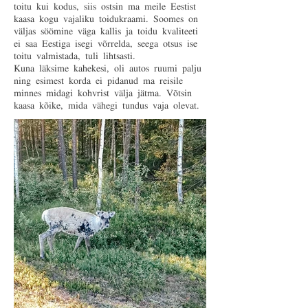
toitu kui kodus, siis ostsin ma meile Eestist
kaasa kogu vajaliku toidukraami. Soomes on
väljas söömine väga kallis ja toidu kvaliteeti
ei saa Eestiga isegi võrrelda, seega otsus ise
toitu valmistada, tuli lihtsasti.
Kuna läksime kahekesi, oli autos ruumi palju
ning esimest korda ei pidanud ma reisile
minnes midagi kohvrist välja jätma. Võtsin
kaasa kõike, mida vähegi tundus vaja olevat.