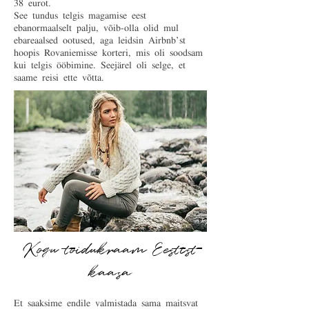
38 eurot.
See tundus telgis magamise eest
ebanormaalselt palju, võib-olla olid mul
ebareaalsed ootused, aga leidsin Airbnb'st
hoopis Rovaniemisse korteri, mis oli soodsam
kui telgis ööbimine. Seejärel oli selge, et
saame reisi ette võtta.
Kogu toidukraam Eestist
kaasa
Et saaksime endile valmistada sama maitsvat