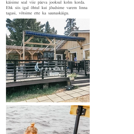
käisime seal viie päeva jooksul kolm korda.
Ehk siis igal õhtul kui jõudsime varem linna
tagasi, võtsime ette ka saunaskäigu.