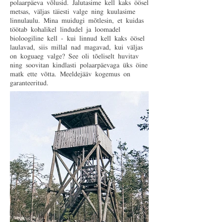
polaarpäeva võlusid. Jalutasime kell kaks öösel
metsas, väljas täiesti valge ning kuulasime
linnulaulu. Mina muidugi mõtlesin, et kuidas
töötab kohalikel lindudel ja loomadel
bioloogiline kell - kui linnud kell kaks öösel
laulavad, siis millal nad magavad, kui väljas
on koguaeg valge? See oli tõeliselt huvitav
ning soovitan kindlasti polaarpäevaga üks öine
matk ette võtta. Meeldejääv kogemus on
garanteeritud.