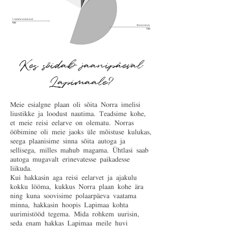
Kes sõidab jaanipäeval
Lapimaale?
Meie esialgne plaan oli sõita Norra imelisi
liustikke ja loodust nautima. Teadsime kohe,
et meie reisi eelarve on olematu. Norras
ööbimine oli meie jaoks üle mõistuse kulukas,
seega plaanisime sinna sõita autoga ja
sellisega, milles mahub magama. Ühtlasi saab
autoga mugavalt erinevatesse paikadesse
liikuda.
Kui hakkasin aga reisi eelarvet ja ajakulu
kokku lööma, kukkus Norra plaan kohe ära
ning kuna soovisime polaarpäeva vaatama
minna, hakkasin hoopis Lapimaa kohta
uurimistööd tegema. Mida rohkem uurisin,
seda enam hakkas Lapimaa meile huvi