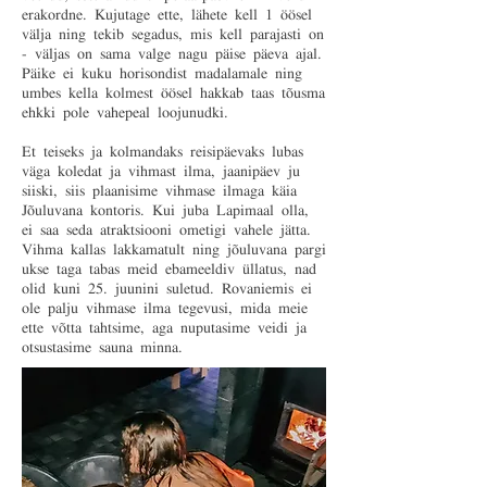
erakordne. Kujutage ette, lähete kell 1 öösel
välja ning tekib segadus, mis kell parajasti on
- väljas on sama valge nagu päise päeva ajal.
Päike ei kuku horisondist madalamale ning
umbes kella kolmest öösel hakkab taas tõusma
ehkki pole vahepeal loojunudki.
Et teiseks ja kolmandaks reisipäevaks lubas
väga koledat ja vihmast ilma, jaanipäev ju
siiski, siis plaanisime vihmase ilmaga käia
Jõuluvana kontoris. Kui juba Lapimaal olla,
ei saa seda atraktsiooni ometigi vahele jätta.
Vihma kallas lakkamatult ning jõuluvana pargi
ukse taga tabas meid ebameeldiv üllatus, nad
olid kuni 25. juunini suletud. Rovaniemis ei
ole palju vihmase ilma tegevusi, mida meie
ette võtta tahtsime, aga nuputasime veidi ja
otsustasime sauna minna.