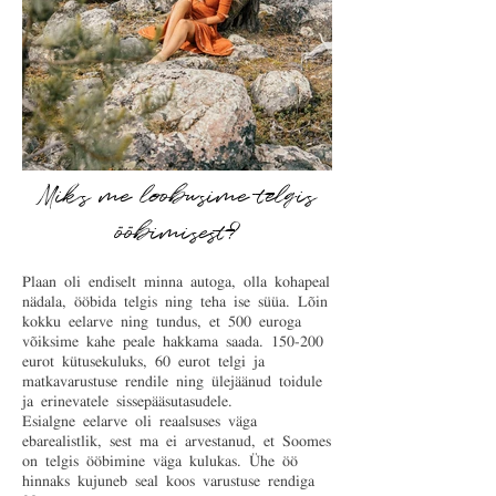
Miks me loobusime telgis
ööbimisest?
Plaan oli endiselt minna autoga, olla kohapeal
nädala, ööbida telgis ning teha ise süüa. Lõin
kokku eelarve ning tundus, et 500 euroga
võiksime kahe peale hakkama saada. 150-200
eurot kütusekuluks, 60 eurot telgi ja
matkavarustuse rendile ning ülejäänud toidule
ja erinevatele sissepääsutasudele.
Esialgne eelarve oli reaalsuses väga
ebarealistlik, sest ma ei arvestanud, et Soomes
on telgis ööbimine väga kulukas. Ühe öö
hinnaks kujuneb seal koos varustuse rendiga