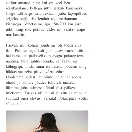
audioraamatud ning kui on veel hea
reisikaaslane, kellega juttu jätkub kauemaks
(nagu Löfbergs Lila reklaam juba lapsepõlves
selgeks tegi), siis lendab aeg märkamatu
kiirusega. Vahetasime iga 150-200 km järel
juhti ning sõit polnud üldse nii väsitav nagu
ma kartsin.
Päeval, mil kohale jõudsime oli tõesti ilus
ilm. Pidime tegelikult juba päev varem sõitma
hakkama, et päikeselise päevaga polaarpäeva
nautida, kuid juhtus nõnda, et Taavi sai
kõhugripi, mida mina esimesena põdesin ning
lükkasime reisi päeva võrra edasi.
Hoolimata sellest, et olime 12 tundi roolis
olnud ja kohale jõudes tohutult unised,
läksime juba esimesel õhtul öist päikest
imetlema. Taevas oli täiesti pilvitu ja mina ei
suutnud oma elevust varjata! Polaarpäev võttis
sõnatuks!