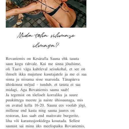
Mida teha vihmase
ilmaga?
Rovaniemis on Kesärafla Sauna ehk tasuta
saun kogu rahvale. Kui me sinna jõudsime,
oli Taavi väga kahtleval seisukohal, et see on
ilmselt ikka majutuse kasutajatele ja me ei saa
sinna ju niisama sisse marssida. Tänapäeva
ühiskonna mõjud - tundub, et tasuta ei saa
midagi. Aga Rovaniemis sauna saab!
Ja tegemist on tõeliselt korraliku ja suure
puuküttega meeste ja naiste ühissaunaga, mis
on avatud kella 16-20. Sauna ees voolab jõgi,
millesse end kasta ning sauna juures on
restoran, kus saab end maitsvate burgerite,
liha või karastusjookidega kosutada. Sellest
saunast sai minu üks meelispaiku Rovaniemis,