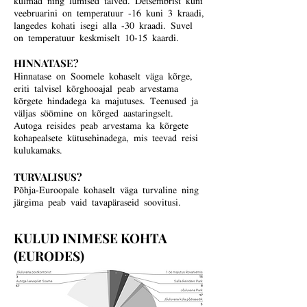
veebruarini on temperatuur -16 kuni 3 kraadi,
langedes kohati isegi alla -30 kraadi. Suvel
on temperatuur keskmiselt 10-15 kaardi.
HINNATASE?
Hinnatase on Soomele kohaselt väga kõrge,
eriti talvisel kõrghooajal peab arvestama
kõrgete hindadega ka majutuses. Teenused ja
väljas söömine on kõrged aastaringselt.
Autoga reisides peab arvestama ka kõrgete
kohapealsete kütusehinadega, mis teevad reisi
kulukamaks.
TURVALISUS?
Põhja-Euroopale kohaselt väga turvaline ning
järgima peab vaid tavapäraseid soovitusi.
KULUD INIMESE KOHTA
(EURODES)