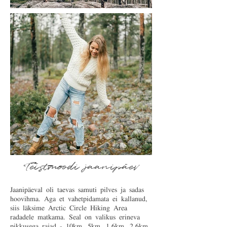
Teistmoodi jaanipäev
Jaanipäeval oli taevas samuti pilves ja sadas
hoovihma. Aga et vahetpidamata ei kallanud,
siis läksime Arctic Circle Hiking Area
radadele matkama. Seal on valikus erineva
pikkusega rajad - 10km, 5km, 1,6km, 2,6km