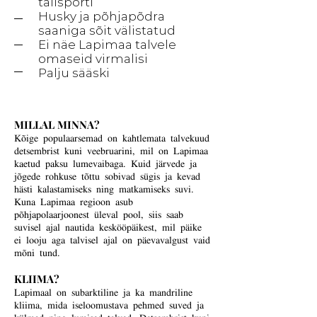
talisporti
Husky ja põhjapõdra
saaniga sõit välistatud
Ei näe Lapimaa talvele
omaseid virmalisi
Palju sääski
MILLAL MINNA?
Kõige populaarsemad on kahtlemata talvekuud
detsembrist kuni veebruarini, mil on Lapimaa
kaetud paksu lumevaibaga. Kuid järvede ja
jõgede rohkuse tõttu sobivad sügis ja kevad
hästi kalastamiseks ning matkamiseks suvi.
Kuna Lapimaa regioon asub
põhjapolaarjoonest üleval pool, siis saab
suvisel ajal nautida keskööpäikest, mil päike
ei looju aga talvisel ajal on päevavalgust vaid
mõni tund.
KLIIMA?
Lapimaal on subarktiline ja ka mandriline
kliima, mida iseloomustava pehmed suved ja
külmad ning lumised talved. Detsembrist kuni