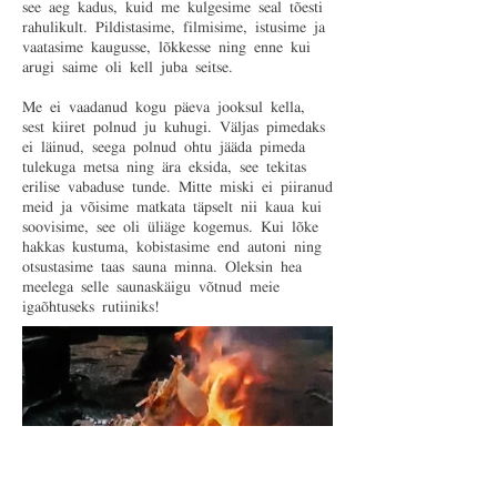
see aeg kadus, kuid me kulgesime seal tõesti
rahulikult. Pildistasime, filmisime, istusime ja
vaatasime kaugusse, lõkkesse ning enne kui
arugi saime oli kell juba seitse.
Me ei vaadanud kogu päeva jooksul kella,
sest kiiret polnud ju kuhugi. Väljas pimedaks
ei läinud, seega polnud ohtu jääda pimeda
tulekuga metsa ning ära eksida, see tekitas
erilise vabaduse tunde. Mitte miski ei piiranud
meid ja võisime matkata täpselt nii kaua kui
soovisime, see oli üliäge kogemus. Kui lõke
hakkas kustuma, kobistasime end autoni ning
otsustasime taas sauna minna. Oleksin hea
meelega selle saunaskäigu võtnud meie
igaõhtuseks rutiiniks!