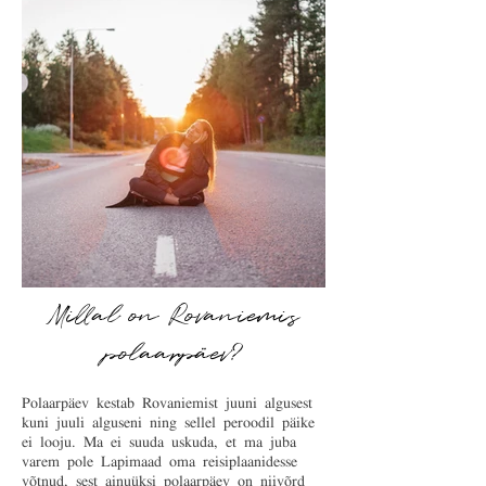
Millal on Rovaniemis
polaarpäev?
Polaarpäev kestab Rovaniemist juuni algusest
kuni juuli alguseni ning sellel peroodil päike
ei looju. Ma ei suuda uskuda, et ma juba
varem pole Lapimaad oma reisiplaanidesse
võtnud, sest ainuüksi polaarpäev on niivõrd