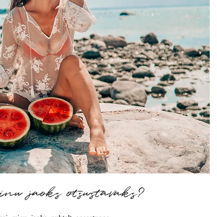
inu jaoks otsustavaks?
sai minu jaoks puhtalt enesetunne.