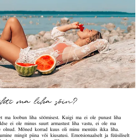
ihti ma liha sõin?
et ma loobun liha söömisest. Kuigi ma ei ole punast liha
ldse ei ole minus suurt armastust liha vastu, ei ole ma
ane olnud. Mõned korrad kuus oli minu menüüs ikka liha.
mine mingit piina või kiusatusi. Emotsionaalselt ja füüsiliselt