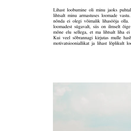
Lihast loobumine oli minu jaoks puhta
lihtsalt minu armastuses loomade vastu
nõnda ei olegi võimalik lihasööja olla.
loomadest sügavalt, siis on ilmselt õi
mõne elu sellega, et ma lihtsalt liha ei
Kui veel sõbrannagi kirjutas mulle has
motivatsiooniallikat ja lihast lõplikul