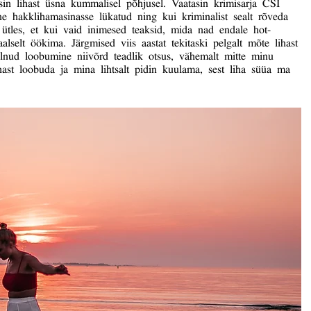
usin lihast üsna kummalisel põhjusel. Vaatasin krimisarja CSI
ne hakklihamasinasse lükatud ning kui kriminalist sealt rõveda
 ütles, et kui vaid inimesed teaksid, mida nad endale hot-
lselt öökima. Järgmised viis aastat tekitaski pelgalt mõte lihast
polnud loobumine niivõrd teadlik otsus, vähemalt mitte minu
ihast loobuda ja mina lihtsalt pidin kuulama, sest liha süüa ma