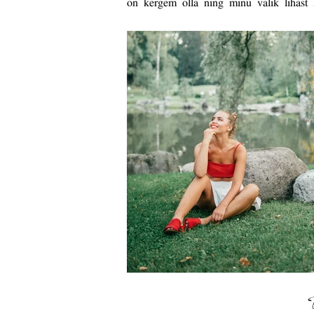
on kergem olla ning minu valik lihast l