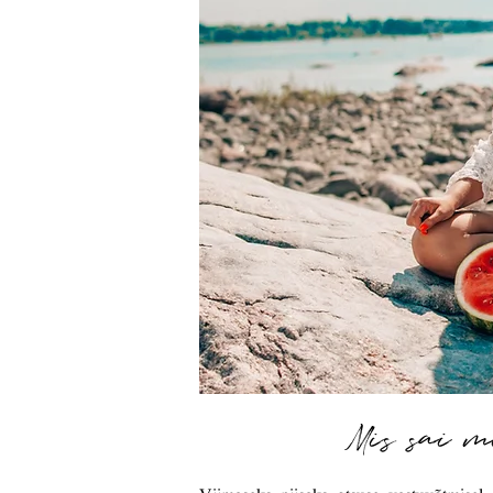
Mis sai m
Viimaseks piisaks otsuse vastuvõtmisel 