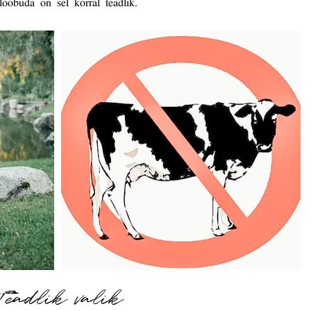
oobuda on sel korral teadlik.
Teadlik valik