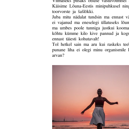
Käisime Lõuna-Eestis minipuhkusel ning
toorvorste ja šašlõkki.
Juba mitu nädalat tundsin ma ennast väg
ei vajanud ma eneselegi üllatuseks lõun
ma umbes poole tunniga justkui kooma.
kõhtu kümme kilo kive pannud ja kogu 
ennast täiesti kohutavalt!
Tol hetkel sain ma aru kui raskeks tee
punane liha ei olegi minu organismil
arvan?