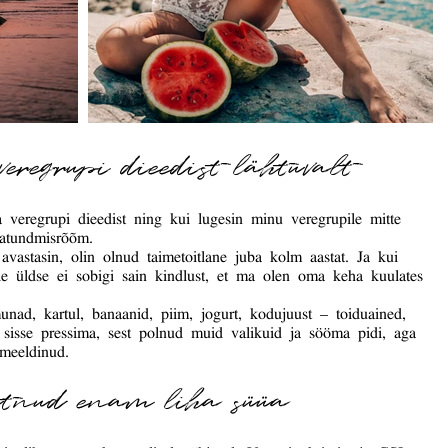
eregrupi dieedist lähtuvalt
veregrupi dieedist ning kui lugesin minu veregrupile mitte
ratundmisrõõm.
avastasin, olin olnud taimetoitlane juba kolm aastat. Ja kui
le üldse ei sobigi sain kindlust, et ma olen oma keha kuulates
nad, kartul, banaanid, piim, jogurt, kodujuust – toiduained,
sisse pressima, sest polnud muid valikuid ja sööma pidi, aga
meeldinud.
utnud enam liha süüa