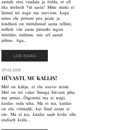
aastale otsa vaadata ja öelda, et oli
üks tõeliselt *itt aasta! Mitte miski ei
läinud nii nagu ma soovisin, kogu
minu elu pöörati pea peale ja
kindlasti on möödunud aasta selline,
millele viie aasta pärastki tagasi
mõeldes mäletan, mis sel aastal
juhtus. Aga...
LOE EDASI
07-01-2019
HÜVASTI, MU KALLIS!
Mul on kahju, et elu soovis teisiti.
Mul on nii valus Sinuga hüvasti jätta,
mu armas...Õigemini ma ei teagi,
kuidas seda teha. Ma ei tea, kuidas
on elu võimalik, kui Sind enam ei
ole. Ma ei tea, kuidas saab kodu olla
endiselt kodu...