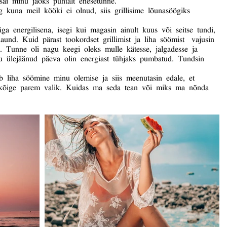
 kuna meil kööki ei olnud, siis grillisime lõunasöögiks
a energilisena, isegi kui magasin ainult kuus või seitse tundi,
aund. Kuid pärast tookordset grillimist ja liha söömist vajusin
 Tunne oli nagu keegi oleks mulle kätesse, jalgadesse ja
ülejäänud päeva olin energiast tühjaks pumbatud. Tundsin
b liha söömine minu olemise ja siis meenutasin edale, et
e kõige parem valik. Kuidas ma seda tean või miks ma nõnda