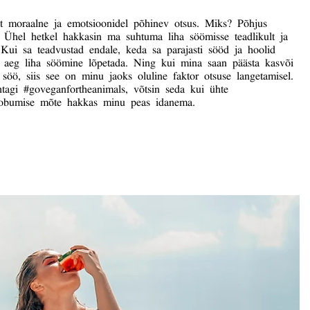
lt moraalne ja emotsioonidel põhinev otsus. Miks? Põhjus
. Ühel hetkel hakkasin ma suhtuma liha söömisse teadlikult ja
 Kui sa teadvustad endale, keda sa parajasti sööd ja hoolid
ge aeg liha söömine lõpetada. Ning kui mina saan päästa kasvõi
 söö, siis see on minu jaoks oluline faktor otsuse langetamisel.
htagi #goveganfortheanimals, võtsin seda kui ühte
t loobumise mõte hakkas minu peas idanema.