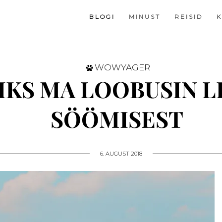
B L O G I
M I N U S T
R E I S I D
K
WOWYAGER
IKS MA LOOBUSIN L
SÖÖMISEST
6. AUGUST 2018